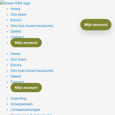
Ga
naar
Home
de
Ons team
inhoud
Extra’s
Mijn account
Ons huis huren/vacatures
Galerij
Contact
Mijn account
Home
Ons team
Extra’s
Ons huis huren/vacatures
Galerij
Contact
Mijn account
Coaching
Groepslessen
Lichaamstherapie